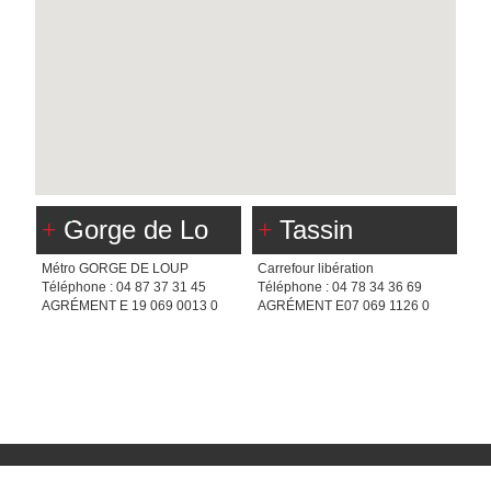
1
2
Gorge de Loup
Tassin
Métro GORGE DE LOUP
Carrefour libération
Pro
Téléphone : 04 87 37 31 45
Téléphone : 04 78 34 36 69
Té
AGRÉMENT E 19 069 0013 0
AGRÉMENT E07 069 1126 0
AG