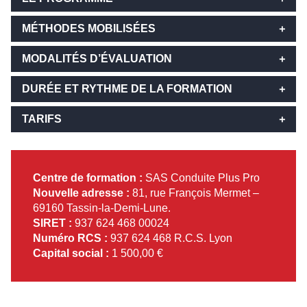
MÉTHODES MOBILISÉES
Introduction et échanges autour de
l’accidentalité routière.
MODALITÉS D’ÉVALUATION
Identification des risques routiers en situation
Apports théoriques interactifs
professionnelle.
Études de cas concrets liés aux déplacements
DURÉE ET RYTHME DE LA FORMATION
Étude des responsabilités civiles et pénales du
professionnels
Questionnaire de positionnement en début et fin
conducteur et de l’employeur.
Exercices pratiques et mises en situation de
de formation.
TARIFS
Exercices pratiques : analyse des situations de
conduite.
Évaluation des acquis par observation en
2 journées consécutives de 7 heures chacune
conduite, perception des risques, mise en
Débriefing collectif et coaching personnalisé
situation de conduite.
(14 heures au total).
240€ TTC par participant
situation corrective.
Remise d’une attestation de fin de formation.
Bilan collectif et engagement des participants
Centre de formation :
SAS Conduite Plus Pro
Nouvelle adresse :
81, rue François Mermet –
69160 Tassin-la-Demi-Lune.
SIRET :
937 624 468 00024
Numéro RCS :
937 624 468 R.C.S. Lyon
Capital social :
1 500,00 €